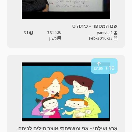
שם המספר - כיתה ט
31
3814
yanivsa2
23-Feb-2016
לשון
10+
שנים
אַנא וּעֵילְתי - אני ומשפחתי אוצר מילים לכיתה