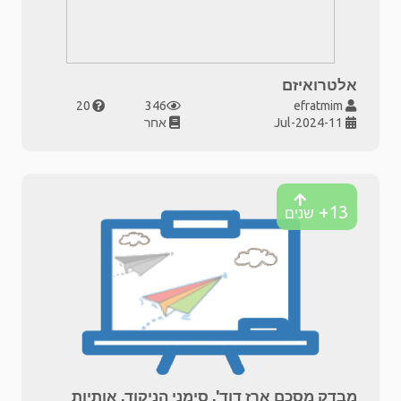
אלטרואיזם
20
346
efratmim
11-Jul-2024
אחר
13+
שנים
מבדק מסכם ארז דוד', סימני הניקוד, אותיות