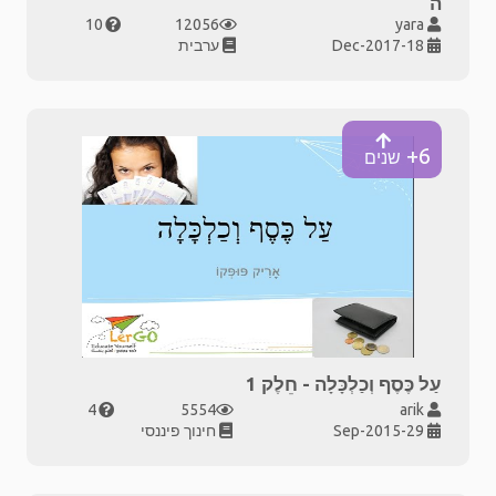
ה
10
12056
yara
18-Dec-2017
ערבית
6+
שנים
עַל כֶּסֶף וְכַלְכָּלָה - חֵלֶק 1
4
5554
arik
29-Sep-2015
חינוך פיננסי