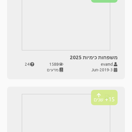
משפחות כימיות 2025
24
1588
evamd
3-Jun-2019
מדעים
15+
שנים