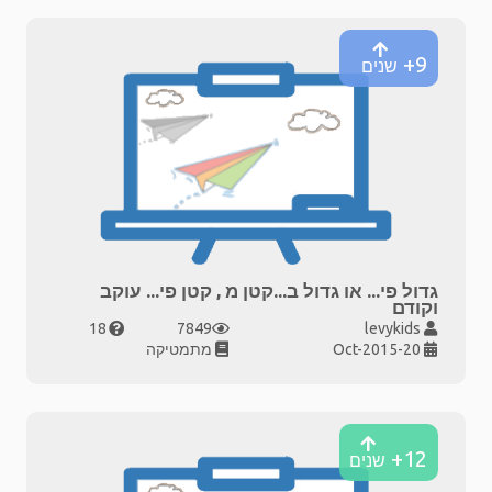
9+
שנים
גדול פי... או גדול ב...קטן מ , קטן פי... עוקב
וקודם
18
7849
levykids
20-Oct-2015
מתמטיקה
12+
שנים