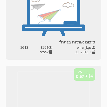
סיכום אותיות בנתת'י
20
8668
omer_kga
3-Jul-2016
ערבית
14+
שנים