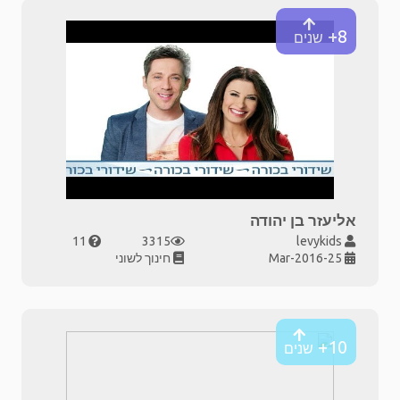
8+
שנים
אליעזר בן יהודה
11
3315
levykids
25-Mar-2016
חינוך לשוני
10+
שנים